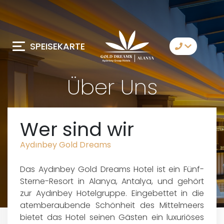
SPEISEKARTE
Kontaktiere Uns
Über Uns
Whatsapp
Telegram
Wer sind wir
Messenger
Aydınbey Gold Dreams
Lassen Sie sich von
uns anrufen
Das Aydınbey Gold Dreams Hotel ist ein Fünf-
Email
Sterne-Resort in Alanya, Antalya, und gehört
zur Aydınbey Hotelgruppe. Eingebettet in die
atemberaubende Schönheit des Mittelmeers
bietet das Hotel seinen Gästen ein luxuriöses