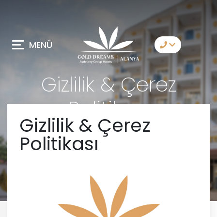
MENÜ
Bize Ulaşın
Gizlilik & Çerez
Whatsapp
Politikası
Telegram
Gizlilik & Çerez
Messenger
Politikası
Sizi Arayalım
E-Posta