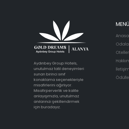
MEN
Anasa
Odala
Otelle
Hakkı
Aydınbey Group Hotels,
unutulmaz tatil deneyimleri
İletişi
sunan birinci sınıf
Ödüller
konaklama seçenekleriyle
misafirlerini ağırlıyor.
Misafirperverlik ve kalite
anlayışımızla, unutulmaz
anılarınızı şekillendirmek
için buradayız.