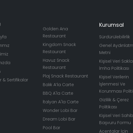
Ü
Kurumsal
Golden Ana
Restaurant
yfa
Sürdürülebilirlik
Kingdom Snack
rımız
Genel Aydınlat
Restaurant
Metni
rimiz
Havuz Snack
Kişisel Veri Sak
mızda
Restaurant
İmha Politikası
m
Plaj Snack Restaurant
Kişisel Verilerin
 & Sertifikalar
İşlenmesi Ve
Balık A’la Carte
Korunması Politi
BBQ A'la Carte
Gizlilik & Çerez
İtalyan A'la Carte
Politikası
Wonder Lobi Bar
Kişisel Veri Sahib
Dream Lobi Bar
Başvuru Formu
Pool Bar
Acentalar İçin