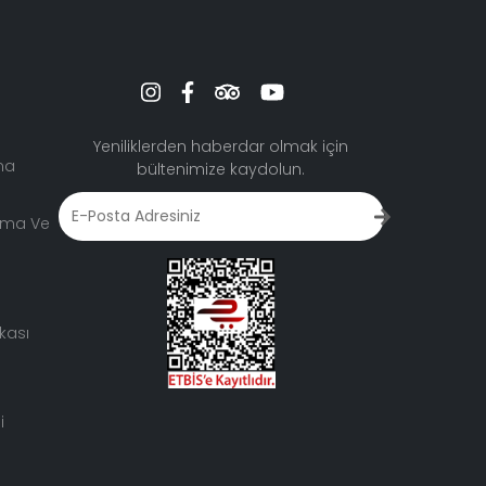
Yeniliklerden haberdar olmak için
ma
bültenimize kaydolun.
lama Ve
kası
i