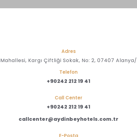
Adres
 Mahallesi, Kargı Çiftliği Sokak, No: 2, 07407 Alanya
Telefon
+90242 212 19 41
Call Center
+90242 212 19 41
callcenter@aydinbeyhotels.com.tr
E-Posta