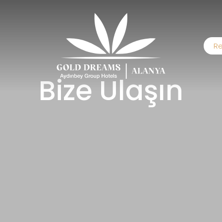
Re
Bize Ulaşın