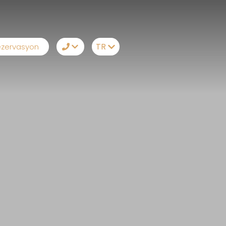
TR
zervasyon
TR
+90242 212 19 41
EN
Whatsapp
RU
Telegram
DE
Messenger
Sizi Arayalım
E-Posta