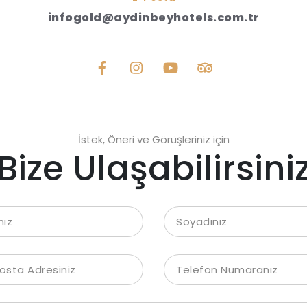
infogold@aydinbeyhotels.com.tr
İstek, Öneri ve Görüşleriniz için
Bize Ulaşabilirsini