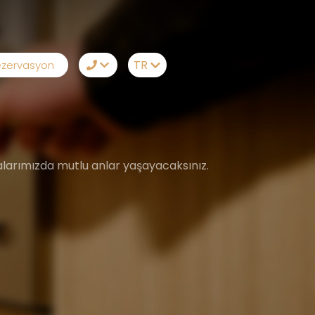
TR
zervasyon
TR
+90242 212 19 41
EN
Whatsapp
RU
Telegram
odalarımızda mutlu anlar yaşayacaksınız.
DE
Messenger
Sizi Arayalım
E-Posta