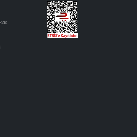
kası
i