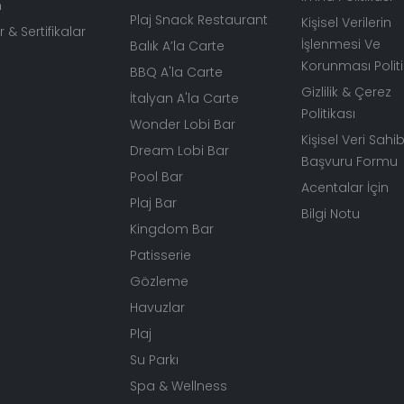
m
Plaj Snack Restaurant
Kişisel Verilerin
 & Sertifikalar
İşlenmesi Ve
Balık A’la Carte
Korunması Politi
BBQ A'la Carte
Gizlilik & Çerez
İtalyan A'la Carte
Politikası
Wonder Lobi Bar
Kişisel Veri Sahib
Dream Lobi Bar
Başvuru Formu
Pool Bar
Acentalar İçin
Plaj Bar
Bilgi Notu
Kingdom Bar
Patisserie
Gözleme
Havuzlar
Plaj
Su Parkı
Spa & Wellness