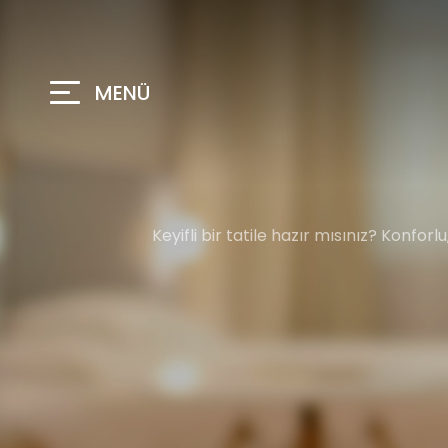
MENÜ
Keyifli bir tatile hazır mısınız? Konfo