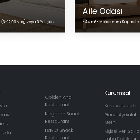
Aile Odası
(3-12,99 yaş) veya 3 Yetişkin
• 44 m² • Maksimum Kapasite • 
Ü
Kurumsal
Golden Ana
Restaurant
yfa
Sürdürülebilirlik
Kingdom Snack
rımız
Genel Aydınlat
Restaurant
Metni
rimiz
Havuz Snack
Kişisel Veri Sak
mızda
Restaurant
İmha Politikası