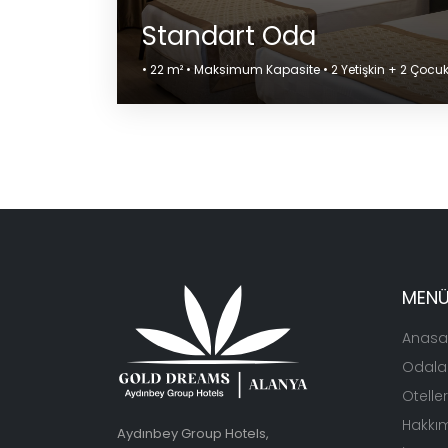
Standart Oda
• 22 m² • Maksimum Kapasite • 2 Yetişkin + 2 Çocuk 
MEN
Anasa
Odala
Otelle
Hakkı
Aydınbey Group Hotels,