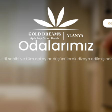
Re
Odalarımız
rlu, stil sahibi ve tüm detaylar düşünülerek dizayn edilmiş 