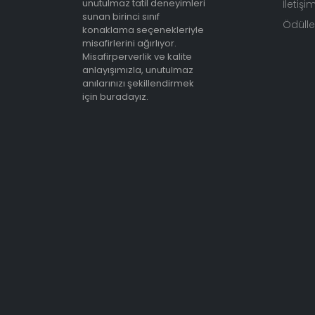
unutulmaz tatil deneyimleri
İletişi
sunan birinci sınıf
Ödüller
konaklama seçenekleriyle
misafirlerini ağırlıyor.
Misafirperverlik ve kalite
anlayışımızla, unutulmaz
anılarınızı şekillendirmek
için buradayız.