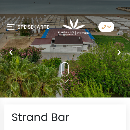
SPEISEKARTE
Kontaktiere Uns
Whatsapp
Telegram
Messenger
Lassen Sie sich von
uns anrufen
Email
Strand Bar