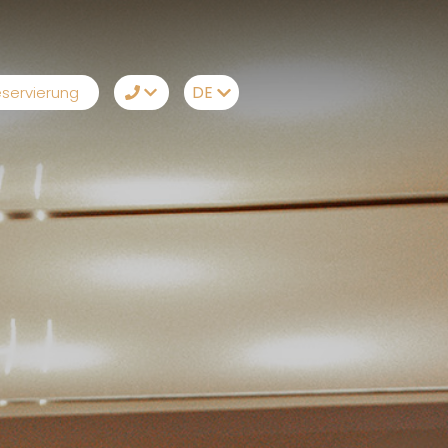
DE
servierung
TR
+90242 212 19 43
EN
Whatsapp
RU
Telegram
DE
Messenger
Lassen Sie sich von
uns anrufen
Email