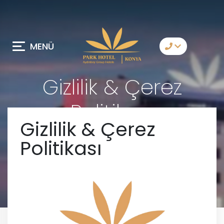
MENÜ
Bize Ulaşın
Gizlilik & Çerez
Telegram
Politikası
Messenger
Gizlilik & Çerez
Sizi Arayalım
Politikası