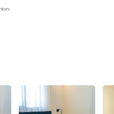
mkanı