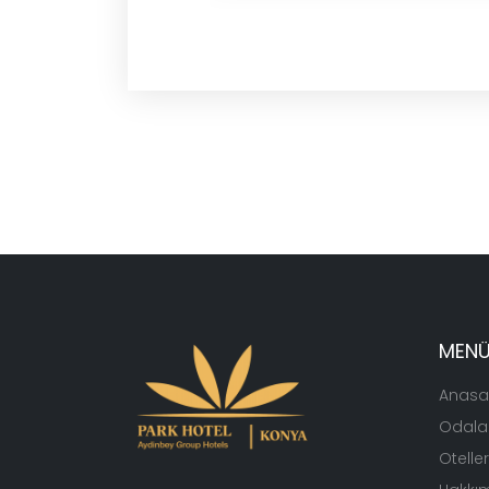
MEN
Anasa
Odala
Otelle