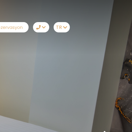
TR
zervasyon
TR
EN
Telegram
RU
Messenger
DE
Sizi Arayalım