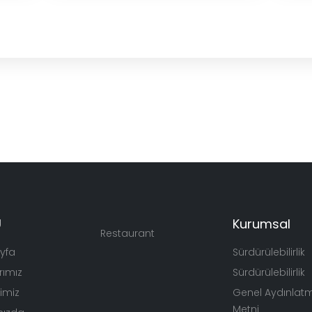
Ü
Kurumsal
Restaurant
yfa
Sürdürülebilirlik
rımız
Sürdürülebilirlik
rimiz
Genel Aydınlat
Metni