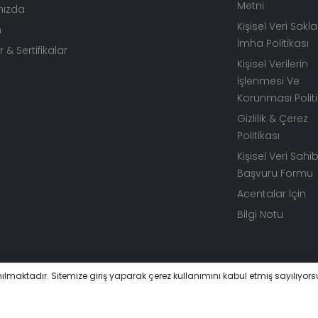
Metni
mızda
Kişisel Veri Sak
m
İmha Politikası
 & Sertifikalar
Kişisel Verilerin
İşlenmesi Ve
Korunması Politi
Gizlilik & Çerez
Politikası
Kişisel Veri Sahib
Başvuru Formu
Acentalar İçin
Bilgi Notu
nılmaktadır. Sitemize giriş yaparak çerez kullanımını kabul etmiş sayılıyor
ve eğlenceyi bir arada yaşayacağınız bu eşsiz dünyada kaybolm