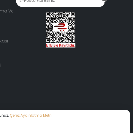
lama Ve
kası
i
Sanal Tur • Sanal Tur •
sunuz.
Çerez Aydınlatma Metni
aya davet ediyoruz.
360°
•
Sanal Tur
Sanal Tur