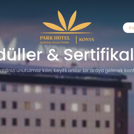
Re
üller & Sertifika
tatilinizi unutulmaz kılın; keyifli anılar bir araya gelerek k