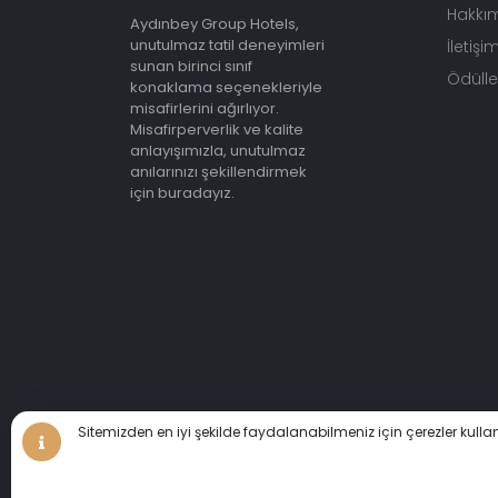
Hakkı
Aydınbey Group Hotels,
unutulmaz tatil deneyimleri
İletişi
sunan birinci sınıf
Ödüller
konaklama seçenekleriyle
misafirlerini ağırlıyor.
Misafirperverlik ve kalite
anlayışımızla, unutulmaz
anılarınızı şekillendirmek
için buradayız.
Sitemizden en iyi şekilde faydalanabilmeniz için çerezler kulla
Sizleri de huzuru 