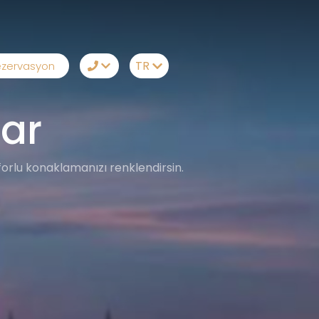
TR
zervasyon
TR
lar
EN
Telegram
RU
Messenger
onforlu konaklamanızı renklendirsin.
DE
Sizi Arayalım