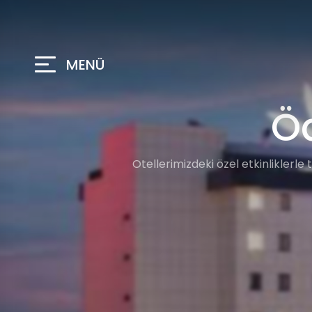
MENÜ
Öd
Otellerimizdeki özel etkinliklerle 