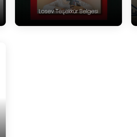
Losev Teşekkür Belgesi