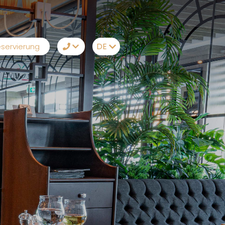
DE
servierung
TR
+90242 212 19 44
EN
Whatsapp
RU
Telegram
DE
Messenger
Lassen Sie sich von
uns anrufen
Email