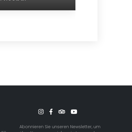
Lounge Bar
A'la Car
Abonnieren Sie unseren Newsletter, um