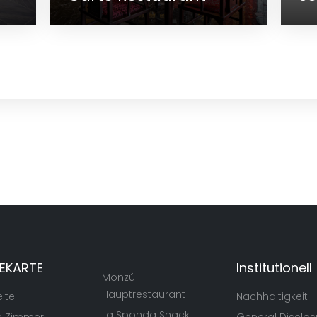
nt
Servicebar
SEKARTE
Institutionell
Monzú
Hauptrestaurant
eite
Nachhaltigkeit