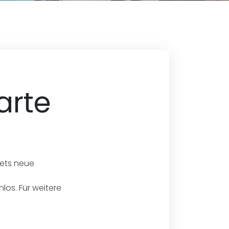
arte
tets neue
los. Für weitere