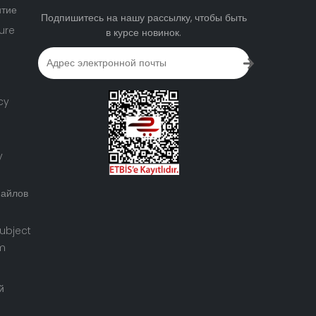
итие
Подпишитесь на нашу рассылку, чтобы быть
ure
в курсе новинок.
cy
y
файлов
ubject
rm
й