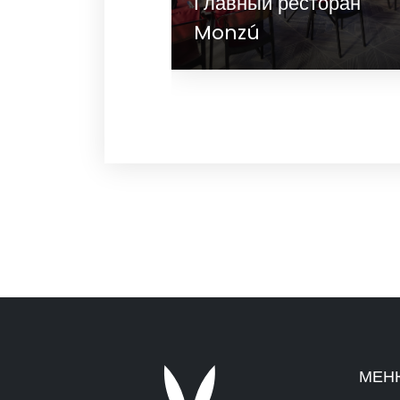
кусочная La
Главный ресторан
Monzú
МЕН