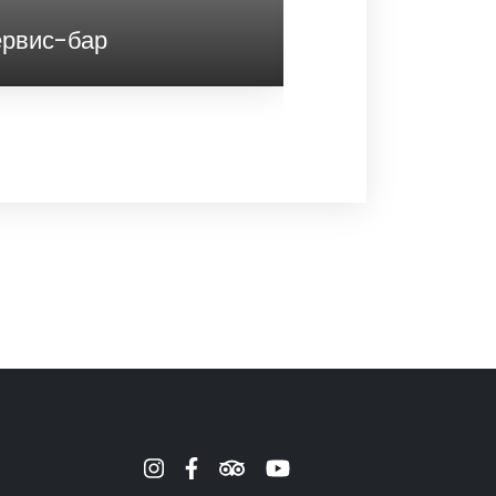
вис-бар
Лаунж-бар