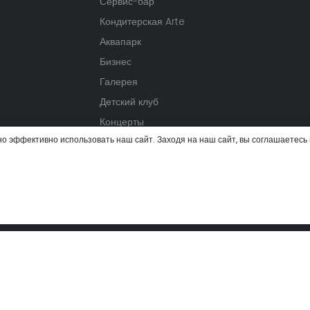
Сервис-бар
Кондитерская Arte
Аквапарк
Бизнес
Галерея
Детский клуб
Концерты
но эффективно использовать наш сайт. Заходя на наш сайт, вы соглашаетесь
Спа и велнес
Физическая активность
События
 вас потеряться в этом уникальном мире, где вы вместе ощутите по