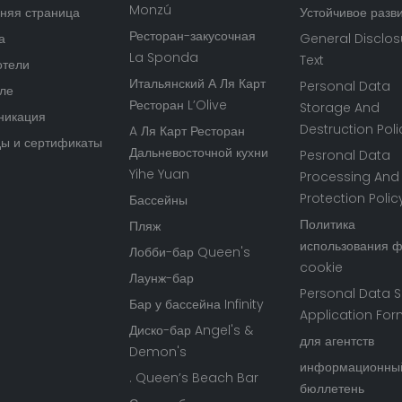
Monzú
няя страница
Устойчивое разв
Ресторан-закусочная
а
General Disclos
La Sponda
Text
отели
Итальянский А Ля Карт
Personal Data
ле
Ресторан L’Olive
Storage And
никация
Destruction Poli
A Ля Карт Ресторан
ы и сертификаты
Дальневосточной кухни
Pesronal Data
Yihe Yuan
Processing And
Protection Polic
Бассейны
Политика
Пляж
использования 
Лобби-бар Queen's
cookie
Лаунж-бар
Personal Data S
Бар у бассейна Infinity
Application Fo
Диско-бар Angel's &
для агентств
Demon's
информационны
. Queen’s Beach Bar
бюллетень