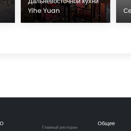
Дальневосточной кухни
Yihe Yuan
Сер
Ю
Общее
Главный ресторан