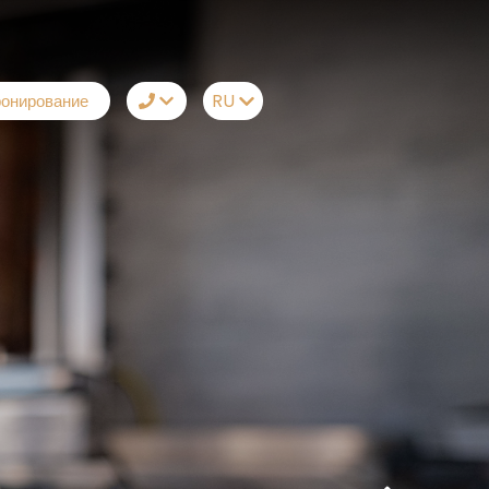
RU
онирование
TR
+90242 212 19 44
EN
Whatsapp
RU
Telegram
DE
Messenger
Позвольте нам
позвонить вам
Электронная почта