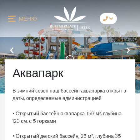
МЕНЮ
Связаться с нами
Whatsapp
Telegram
Messenger
Позвольте нам
позвонить вам
Электронная почта
Аквапарк
В зимний сезон наш бассейн аквапарка открыт в
даты, определяемые администрацией.