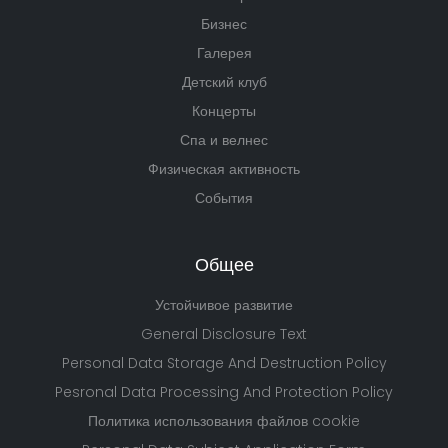
Диско-бар Angel's & Demon's
. Queen’s Beach Bar
Сервис-бар
Кондитерская Arte
Аквапарк
Бизнес
Галерея
Детский клуб
Концерты
Спа и велнес
Физическая активность
События
Общее
Устойчивое развитие