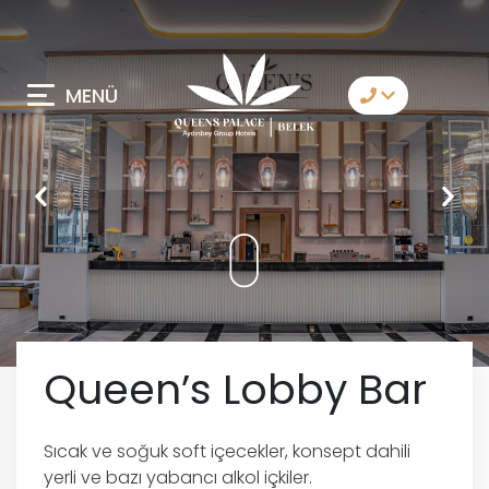
MENÜ
Bize Ulaşın
Whatsapp
Telegram
Messenger
Sizi Arayalım
E-Posta
Queen’s Lobby Bar