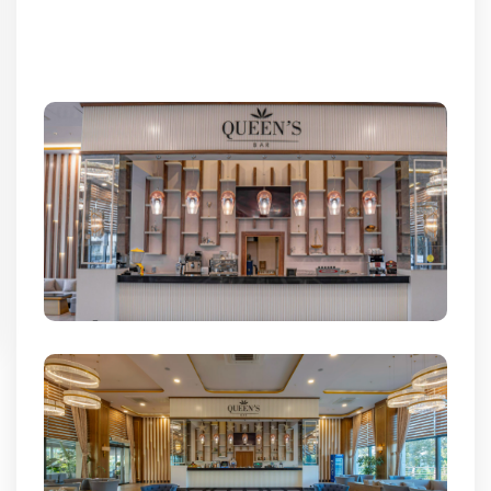
Sıcak ve soğuk soft içecekler, konsept dahili
yerli ve bazı yabancı alkol içkiler.