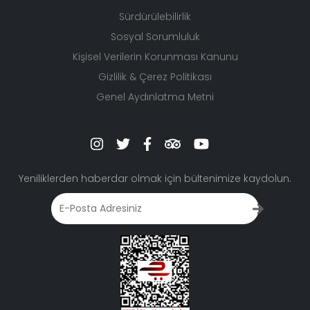
Sürdürülebilirlik
Sosyal Sorumluluk
Kişisel Verilerin Korunması Kanunu
Gizlilik & Çerez Politikası
Genel Aydınlatma Metni
Yeniliklerden haberdar olmak için bültenimize kaydolun.