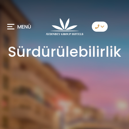
MENÜ
Bize Ulaşın
Sürdürülebilirlik
Whatsapp
Telegram
Messenger
Sizi Arayalım
E-Posta