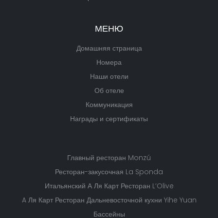
МЕНЮ
Домашняя страница
Номера
Наши отели
Об отеле
Коммуникация
Награды и сертификаты
Главный ресторан Monzú
Ресторан-закусочная La Sponda
Итальянский А Ля Карт Ресторан L’Olive
A Ля Карт Ресторан Дальневосточной кухни Yihe Yuan
Бассейны