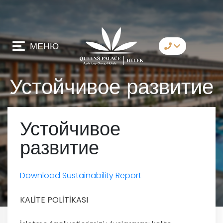
МЕНЮ
Связаться с нами
Устойчивое развитие
Whatsapp
Telegram
Устойчивое
Messenger
развитие
Позвольте нам
позвонить вам
Электронная почта
Download Sustainability Report
KALİTE POLİTİKASI