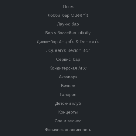
Пляж
Лобби-бар Queen's
Лаунж-бар
Бар у бассейна Infinity
Диско-бар Angel's & Demon's
. Queen’s Beach Bar
Сервис-бар
Кондитерская Arte
Аквапарк
Бизнес
Галерея
Детский клуб
Концерты
Спа и велнес
Физическая активность